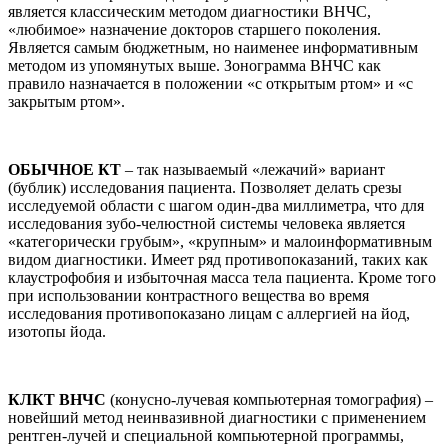
является классическим методом диагностики ВНЧС,
«любимое» назначение докторов старшего поколения.
Является самым бюджетным, но наименее информативным
методом из упомянутых выше. Зонограмма ВНЧС как
правило назначается в положении «с открытым ртом» и «с
закрытым ртом».
ОБЫЧНОЕ КТ
– так называемый «лежачий» вариант
(бублик) исследования пациента. Позволяет делать срезы
исследуемой области с шагом один-два миллиметра, что для
исследования зубо-челюстной системы человека является
«категорически грубым», «крупным» и малоинформативным
видом диагностики. Имеет ряд противопоказаний, таких как
клаустрофобия и избыточная масса тела пациента. Кроме того
при использовании контрастного вещества во время
исследования противопоказано лицам с аллергией на йод,
изотопы йода.
КЛКТ ВНЧС
(конусно-лучевая компьютерная томография) –
новейший метод неинвазивной диагностики с применением
рентген-лучей и специальной компьютерной программы,