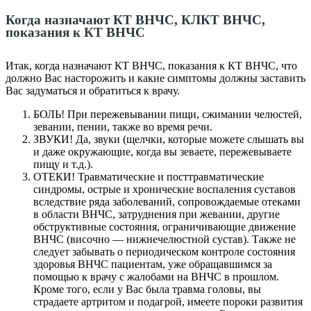
Когда назначают КТ ВНЧС, КЛКТ ВНЧС,
показания к КТ ВНЧС
Итак, когда назначают КТ ВНЧС, показания к КТ ВНЧС, что
должно Вас насторожить и какие симптомы должны заставить
Вас задуматься и обратиться к врачу.
БОЛЬ! При пережевывании пищи, сжимании челюстей,
зевании, пении, также во время речи.
ЗВУКИ! Да, звуки (щелчки, которые можете слышать вы
и даже окружающие, когда вы зеваете, пережевываете
пищу и т.д.).
ОТЕКИ! Травматические и посттравматические
синдромы, острые и хронические воспаления суставов
вследствие ряда заболеваний, сопровождаемые отеками
в области ВНЧС, затруднения при жевании, другие
обструктивные состояния, ограничивающие движение
ВНЧС (височно — нижнечелюстной сустав). Также не
следует забывать о периодическом контроле состояния
здоровья ВНЧС пациентам, уже обращавшимся за
помощью к врачу с жалобами на ВНЧС в прошлом.
Кроме того, если у Вас была травма головы, вы
страдаете артритом и подагрой, имеете пороки развития