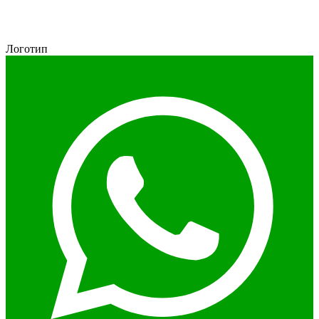
xs
sm
md
lg
xl
Логотип