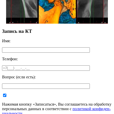
Запись на КТ
Имя:
Телефон:
Вопрос (если есть):
Нажимая кнопку «За­пи­сать­ся», Вы со­гла­ша­е­тесь на об­ра­бот­ку
пер­со­наль­ных дан­ных в со­от­вет­ствии с
по­ли­ти­кой кон­фи­ден­
ци­аль­нос­ти
.