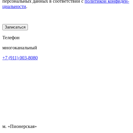
пер­со­наль­ных дан­ных в со­от­вет­ствии с
по­ли­ти­кой кон­фи­ден­
ци­аль­нос­ти
.
Телефон
многоканальный
+7 (911) 003-8080
м. «Пионерская»