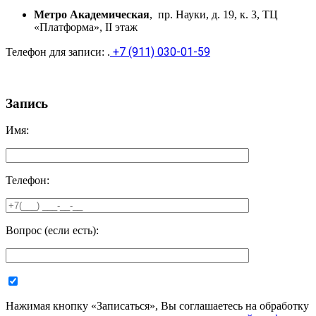
Метро Академическая
, пр. Науки, д. 19, к. 3, ТЦ
«Платформа», II этаж
+7 (911) 030-01-59
Телефон для записи:
.
Запись
Имя:
Телефон:
Вопрос (если есть):
Нажимая кнопку «За­пи­сать­ся», Вы со­гла­ша­е­тесь на об­ра­бот­ку